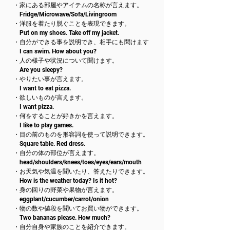
・家にある部屋やアイテムの名称が言えます。
Fridge/Microwave/Sofa/Livingroom
・洋服を着たり脱ぐことを表現できます。
Put on my shoes. Take off my jacket.
・自分ができる事を説明でき、相手にも聞けます
I can swim. How about you?
・人の様子や状況について聞けます。
Are you sleepy?
・やりたい事が言えます。
I want to eat pizza.
・欲しいものが言えます。
I want pizza.
・何をすることが好きかを言えます。
I like to play games.
・目の前のものを形容詞を使って説明できます。
Square table. Red dress.
・自分の体の部位が言えます。
head/shoulders/knees/toes/eyes/ears/mouth
・お天気や気温を聞いたり、答えたりできます。
How is the weather today? Is it hot?
・身の回りの野菜や果物が言えます。
eggplant/cucumber/carrot/onion
・物の数や値段を聞いてお買い物ができます。
Two bananas please. How much?
・自分自身や家族のことを紹介できます。