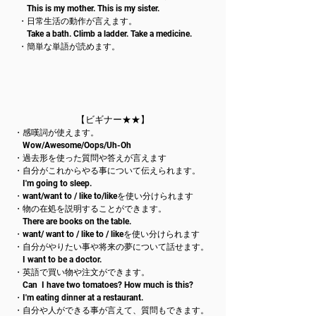
This is my mother. This is my sister.
・日常生活の動作が言えます。
Take a bath. Climb a ladder. Take a medicine.
​・簡単な単語が読めます。
【
ビギナー★★
】
・感嘆詞が使えます。
Wow/Awesome/Oops/Uh-Oh
・過去形を使った質問や答えが言えます
・自分がこれからやる事について伝えられます。
I'm going to sleep.
・want/
want to / like to/likeを使い分けられます
・物の在処を説明することができます。
There are books on the table.
・want/
want to / like to / likeを使い分けられます
・自分がやりたい事や将来の夢について話せます。
I want to be a doctor.
・英語で買い物や注文ができます。
Can I have two tomatoes? How much is this?
・I'm eating dinner at a restaurant.
・自分や人ができる事が言えて、質問もできます。